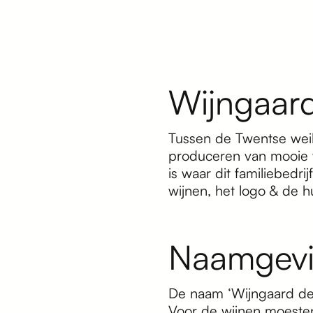
Wijngaard
Tussen de Twentse weil
produceren van mooie w
is waar dit familiebed
wijnen, het logo & de hu
Naamgevi
De naam ‘Wijngaard de W
Voor de wijnen moeste