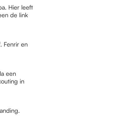
. Hier leeft
en de link
 Fenrir en
la een
couting in
randing.