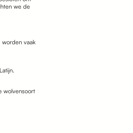
chten we de
n worden vaak
atijn.
e wolvensoort