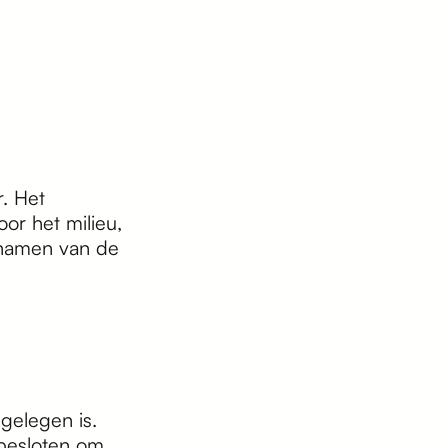
. Het
or het milieu,
e namen van de
gelegen is.
besloten om