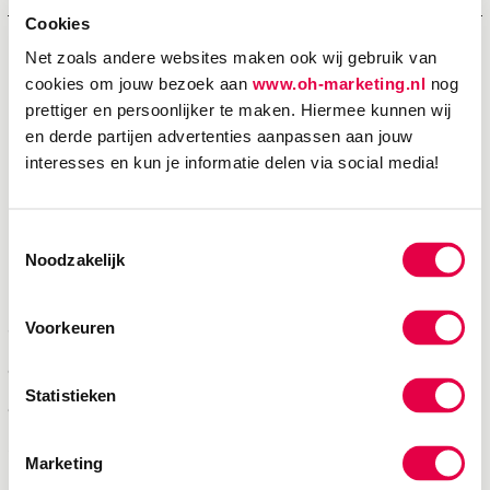
Cookies
Net zoals andere websites maken ook wij gebruik van
cookies om jouw bezoek aan
www.oh-marketing.nl
nog
4
prettiger en persoonlijker te maken. Hiermee kunnen wij
en derde partijen advertenties aanpassen aan jouw
interesses en kun je informatie delen via social media!
Toestemmingsselectie
Duurzaam drukwerk
Noodzakelijk
Ons drukwerk wordt zoveel mogelijk op FSC
Voorkeuren
gecertificeerd papier gedrukt. En niet alleen voor
Statistieken
ons! Dit bieden we namelijk ook aan onze klanten
aan.
Marketing