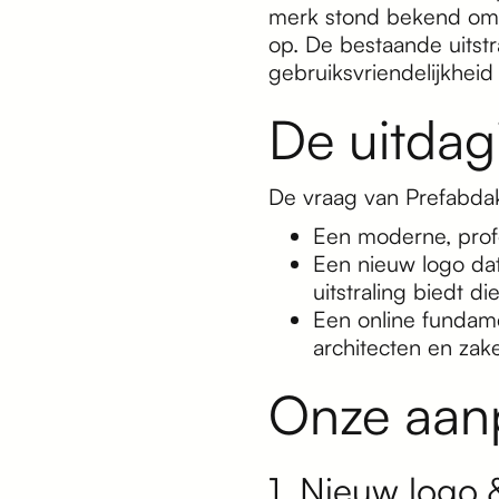
merk stond bekend om v
op. De bestaande uitst
gebruiksvriendelijkheid 
De uitdag
De vraag van Prefabdak
Een moderne, profe
Een nieuw logo dat
uitstraling biedt di
Een online fundame
architecten en zake
Onze aan
1. Nieuw logo &