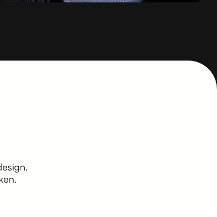
design.
ken.