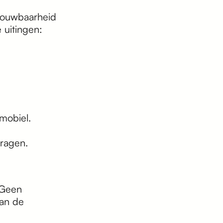
trouwbaarheid
 uitingen:
 mobiel.
vragen.
 Geen
van de