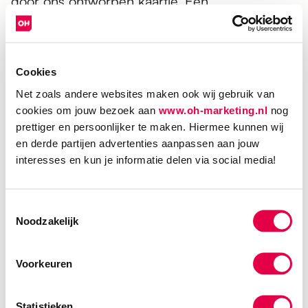
door ons ontworpen kaartje. Een
laagdrempelig middel dat aansluit op de
landelijke campagnemiddelen van Renault en
de aandacht voor het nieuwe model ook
buiten de showroom een duwtje geeft.
Cookies
Net zoals andere websites maken ook wij gebruik van
Lokale content als
cookies om jouw bezoek aan
www.oh-marketing.nl
nog
strategische keuze
prettiger en persoonlijker te maken. Hiermee kunnen wij
en derde partijen advertenties aanpassen aan jouw
Tot slot organiseerden we een contentdag
interesses en kun je informatie delen via social media!
voor het maken van lokaal foto- en
videomateriaal. Herkenbaarheid vergroot
Toestemmingsselectie
betrokkenheid: landelijke campagnebeelden
Noodzakelijk
zijn sterk in positionering, maar lokale content
sluit beter aan bij de belevingswereld van de
specifieke doelgroep van Munsterhuis Renault.
Voorkeuren
En het resultaat mag er zijn: zo pakten we met
1 video meer dan 30K views en meer dan 2K
Statistieken